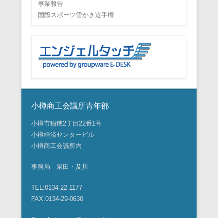
事業報告
国際スポーツ雪かき選手権
小樽商工会議所青年部
小樽市稲穂2丁目22番1号
小樽経済センタービル
小樽商工会議所内
事務局 泉田・及川
TEL:0134-22-1177
FAX:0134-29-0630