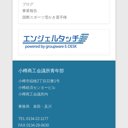
ブログ
事業報告
国際スポーツ雪かき選手権
小樽商工会議所青年部
小樽市稲穂2丁目22番1号
小樽経済センタービル
小樽商工会議所内
事務局 泉田・及川
TEL:0134-22-1177
FAX:0134-29-0630