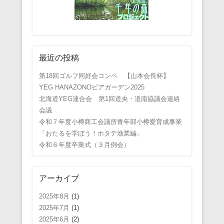
最近の投稿
第18回ゴルフ同好会コンペ 【山本会長杯】
YEG HANAZONOビアガーデン2025
北海道YEG連合会 第1回道央・道南協議会連絡
会議
令和７年度小樽商工会議所青年部小樽愛育成事業
「おたるを学ぼう！ホタテ漁業編」
令和６年度卒業式（３月例会）
アーカイブ
2025年8月
(1)
2025年7月
(1)
2025年6月
(2)