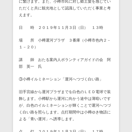
に繋げます。また、小樽市民に対し郷土愛を感じてい
ただくと共に観光地として認識していただく事業と考
えます。
日 時 ２０１９年１１月３日（日） １３時
場 所 小樽運河プラザ ３番庫（小樽市色内２－
１－２０）
講 師 おたる案内人ボランティアガイドの会 阿
部 英一 氏
③小樽イルミネーション「運河へつづく白い路」
旧手宮線から運河プラザまでを白色のＬＥＤ電球で装
飾します。小樽駅から運河に向かう途中は薄暗いです
が、白色のイルミネーションが輝くことで運河へつづ
く白い路を照らします。点灯期間中は小樽ゆき物語に
よる「青い運河」へ誘導します。
点 灯 ２０１９年１１月３日（日） １７時