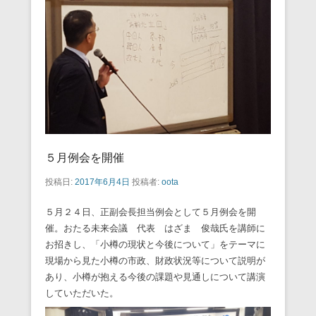
５月例会を開催
投稿日:
2017年6月4日
投稿者:
oota
５月２４日、正副会長担当例会として５月例会を開
催。おたる未来会議 代表 はざま 俊哉氏を講師に
お招きし、「小樽の現状と今後について」をテーマに
現場から見た小樽の市政、財政状況等について説明が
あり、小樽が抱える今後の課題や見通しについて講演
していただいた。