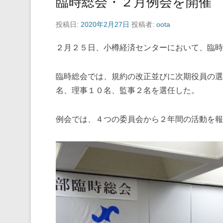
臨時総会・２月例会を開催
投稿日:
2020年2月27日
投稿者:
oota
２月２５日、小樽経済センターにおいて、臨時
臨時総会では、規約の改正並びに次期役員の選
名、理事１０名、監事２名を選任した。
例会では、４つの委員会から２年間の活動を報