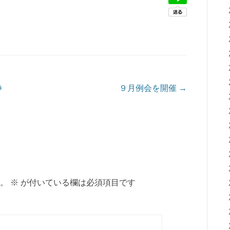
静
９月例会を開催
→
。
※
が付いている欄は必須項目です