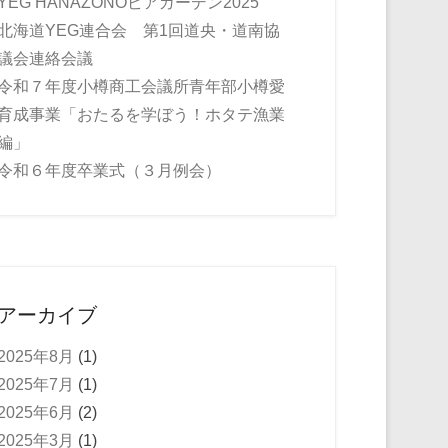
YEG HANAZONOビアガーデン2025
北海道YEG連合会 第1回道央・道南協
議会連絡会議
令和７年度小樽商工会議所青年部小樽愛
育成事業「おたるを学ぼう！ホタテ漁業
編」
令和６年度卒業式（３月例会）
アーカイブ
2025年8月
(1)
2025年7月
(1)
2025年6月
(2)
2025年3月
(1)