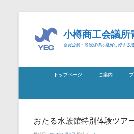
小樽商工会議所
会員企業・地域経済の発展に資する
トップページ
ご案内
プ
おたる水族館特別体験ツア