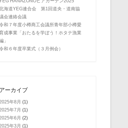
YEG HANAZONOビアガーデン2025
北海道YEG連合会 第1回道央・道南協
議会連絡会議
令和７年度小樽商工会議所青年部小樽愛
育成事業「おたるを学ぼう！ホタテ漁業
編」
令和６年度卒業式（３月例会）
アーカイブ
2025年8月
(1)
2025年7月
(1)
2025年6月
(2)
2025年3月
(1)