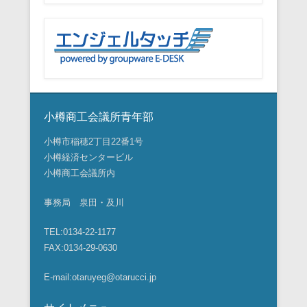
小樽商工会議所青年部
小樽市稲穂2丁目22番1号
小樽経済センタービル
小樽商工会議所内
事務局 泉田・及川
TEL:0134-22-1177
FAX:0134-29-0630
E-mail:otaruyeg@otarucci.jp