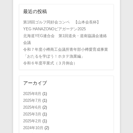
最近の投稿
第18回ゴルフ同好会コンペ 【山本会長杯】
YEG HANAZONOビアガーデン2025
北海道YEG連合会 第1回道央・道南協議会連絡
会議
令和７年度小樽商工会議所青年部小樽愛育成事業
「おたるを学ぼう！ホタテ漁業編」
令和６年度卒業式（３月例会）
アーカイブ
2025年8月
(1)
2025年7月
(1)
2025年6月
(2)
2025年3月
(1)
2025年2月
(1)
2024年10月
(2)