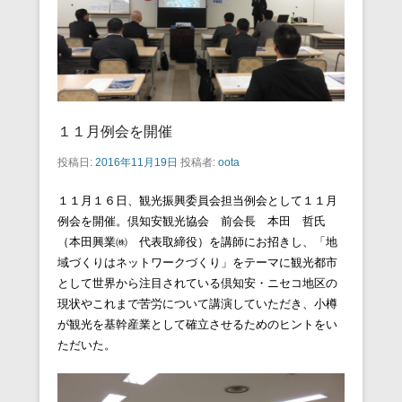
１１月例会を開催
投稿日:
2016年11月19日
投稿者:
oota
１１月１６日、観光振興委員会担当例会として１１月
例会を開催。倶知安観光協会 前会長 本田 哲氏
（本田興業㈱ 代表取締役）を講師にお招きし、「地
域づくりはネットワークづくり」をテーマに観光都市
として世界から注目されている倶知安・ニセコ地区の
現状やこれまで苦労について講演していただき、小樽
が観光を基幹産業として確立させるためのヒントをい
ただいた。