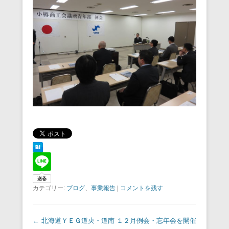
カテゴリー:
ブログ
、
事業報告
|
コメントを残す
投稿ナビゲーション
←
北海道ＹＥＧ道央・道南
１２月例会・忘年会を開催