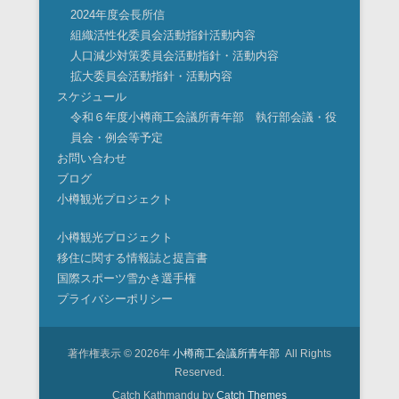
2024年度会長所信
組織活性化委員会活動指針活動内容
人口減少対策委員会活動指針・活動内容
拡大委員会活動指針・活動内容
スケジュール
令和６年度小樽商工会議所青年部 執行部会議・役
員会・例会等予定
お問い合わせ
ブログ
小樽観光プロジェクト
小樽観光プロジェクト
移住に関する情報誌と提言書
国際スポーツ雪かき選手権
プライバシーポリシー
著作権表示 © 2026年
小樽商工会議所青年部
All Rights
Reserved.
Catch Kathmandu by
Catch Themes