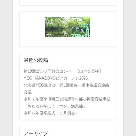
最近の投稿
第18回ゴルフ同好会コンペ 【山本会長杯】
YEG HANAZONOビアガーデン2025
北海道YEG連合会 第1回道央・道南協議会連絡
会議
令和７年度小樽商工会議所青年部小樽愛育成事業
「おたるを学ぼう！ホタテ漁業編」
令和６年度卒業式（３月例会）
アーカイブ